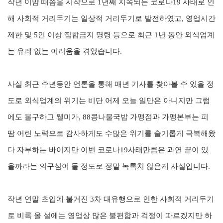
작년 이맘 때쯤을 시작으로
1
년째 지속되는 코로나
19
사태로 인
해 사회적 거리두기는 일상적 거리두기로 발전하였고
,
영업시간
제한 및
5
인 이상 집합금지 명령 등으로 최근
1
년 동안 외식업계
는 유례 없는 어려움을 겪었습니다
.
사실 최근 수년동안 언론을 통해 매년 기사를 찾아볼 수 있을 정
도로 외식업계의 위기는 비단 어제 오늘 일만은 아니지만 그럼
에도 불구하고 웰미가
, 88
콩나물국밥 가맹점과 가맹본부는 피
땀 어린 노력으로 감사하게도 수많은 위기를 슬기롭게 극복해왔
다 자부하는 바이지만 이번 코로나
19
사태만큼은 과연 끝이 있
을까라는 의구심이 들 정도로 정말 녹록치 않은게 사실입니다
.
작년 연말 초입에 불거진
3
차 대유행으로 인한 사회적 거리두기
로 비록 올 설에는 영업상 많은 불편함과 걱정이 따르겠지만 하