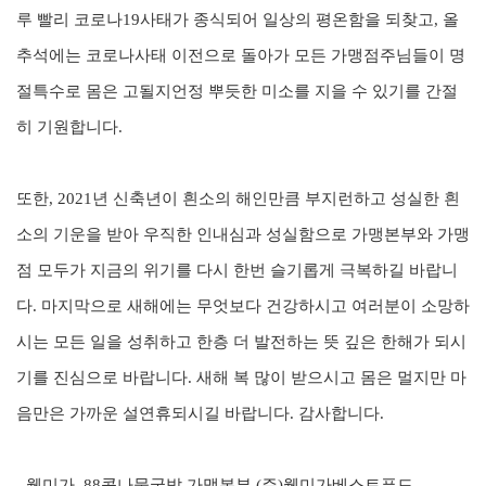
루 빨리 코로나
19
사태가 종식되어 일상의 평온함을 되찾고
,
올
추석에는 코로나사태 이전으로 돌아가 모든 가맹점주님들이 명
절특수로 몸은 고될지언정 뿌듯한 미소를 지을 수 있기를 간절
히 기원합니다
.
또한
, 2021
년 신축년이 흰소의 해인만큼 부지런하고 성실한 흰
소의 기운을 받아 우직한 인내심과 성실함으로 가맹본부와 가맹
점 모두가 지금의 위기를 다시 한번 슬기롭게 극복하길 바랍니
다
.
마지막으로 새해에는 무엇보다 건강하시고 여러분이 소망하
시는 모든 일을 성취하고 한층 더 발전하는 뜻 깊은 한해가 되시
기를 진심으로 바랍니다
.
새해 복 많이 받으시고 몸은 멀지만 마
음만은 가까운 설연휴되시길 바랍니다
.
감사합니다
.
- 웰미가, 88콩나물국밥 가맹본부 (주)웰미가베스트푸드 -​