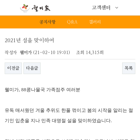
고객센터
공지사항
Q&A
갤러리
2021년 설을 맞이하여
작성자
웰미가
(21-02-10 19:01)
조회
14,315회
이전글
다음글
목록
웰미가
, 88
콩나물국 가족점주 여러분
유독 매서웠던 겨울 추위도 한풀 꺾이고 봄의 시작을 알리는 절
기인 입춘을 지나 민족 대명절 설을 맞이하였습니다
.