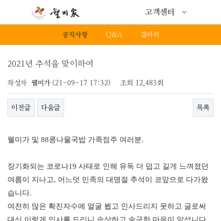
고객센터
공지사항
Q&A
갤러리
2021년 추석을 맞이하여
작성자
웰미가
(21-09-17 17:32)
조회
12,483회
이전글
다음글
목록
웰미가 및 88콩나물국밥 가족점주 여러분.
장기화되는 코로나
19
사태로 인해 유독 더 덥고 길게 느껴졌던
여름이 지나고
, 어느덧
민족의 대명절 추석이 코앞으로 다가왔
습니다
.
여전히 많은 확진자수에 얼굴 뵙고 인사드리지 못하고 글로써
대신 이렇게 인사를 드리니 속상하고 송구한 마음이 앞섭니다
.