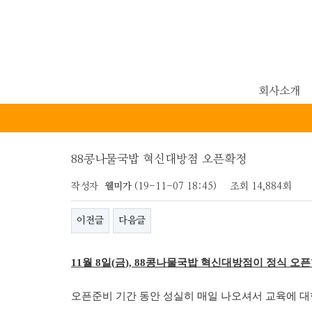
회사소개
88콩나물국밥 혁신대방점 오픈확정
작성자
웰미가
(19-11-07 18:45)
조회
14,884회
이전글
다음글
11
월
8
일
(
금
), 88
콩나물국밥 혁신대방점이 정식 오
오픈준비 기간 동안 성실히 매일 나오셔서 교육에 