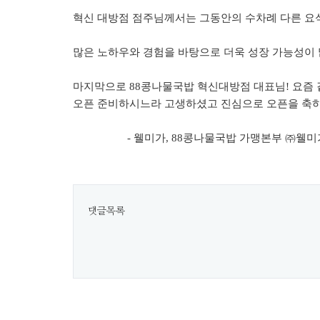
혁신 대방점 점주님께서는 그동안의 수차례 다른 요
많은 노하우와 경험을 바탕으로 더욱 성장 가능성이
마지막으로
88
콩나물국밥 혁신대방점 대표님
!
요즘 
오픈 준비하시느라 고생하셨고 진심으로 오픈을 축
-
웰미가
, 88
콩나물국밥 가맹본부
㈜
웰미
댓글목록